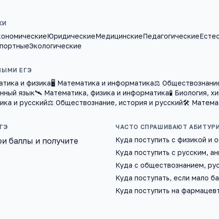
КИ
кономические
Юридические
Медицинские
Педагогические
Есте
портные
Экологические
НЫМИ ЕГЭ
атика и физика
🖥️ Математика и информатика
⚖️ Обществознани
анный язык
🛰️ Математика, физика и информатика
🧪 Биология, х
ика и русский
⚖️ Обществознание, история и русский
🛠️ Матема
ГЭ
ЧАСТО СПРАШИВАЮТ АБИТУР
Куда поступить с физикой и
ои баллы и получите
Куда поступить с русским, а
Куда с обществознанием, ру
Куда поступать, если мало б
Куда поступить на фармацев