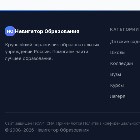
КАТЕГОРИИ
Навигатор Образования
НО
Детские сад
Крупнейший справочник образовательных
учреждений России. Помогаем найти
Школы
лучшее образование.
Колледжи
Вузы
Курсы
Лагеря
Сайт защищён reCAPTCHA. Применяются
Политика конфиденциальнос
© 2008–
2026
Навигатор Образования