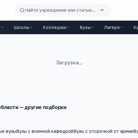
Найти учреждение или статью...
⌘K
ы
Школы
Колледжи
Вузы
Лагеря
К
Загрузка...
области
— другие подборки
ые вузы
Вузы с военной кафедрой
Вузы с отсрочкой от армии
В