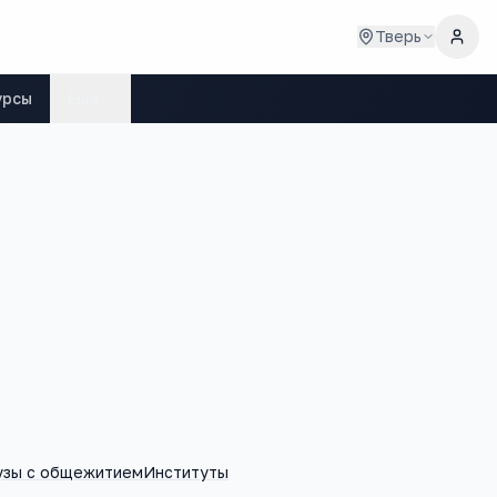
Тверь
урсы
Ещё
узы с общежитием
Институты