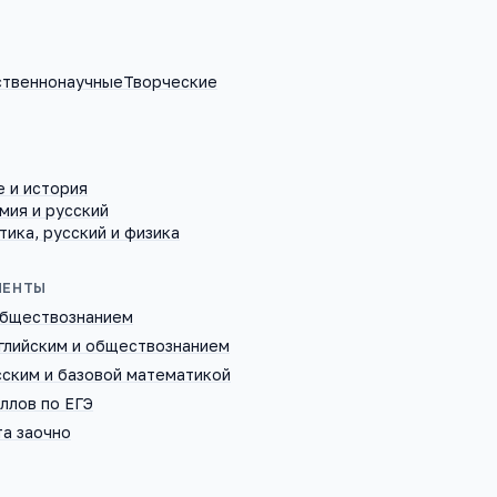
ственнонаучные
Творческие
е и история
имия и русский
тика, русский и физика
ИЕНТЫ
 обществознанием
нглийским и обществознанием
сским и базовой математикой
аллов по ЕГЭ
та заочно