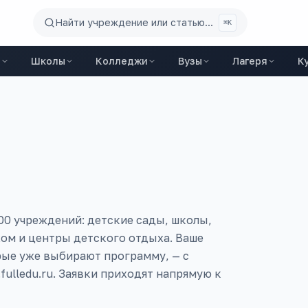
Найти учреждение или статью...
⌘K
ы
Школы
Колледжи
Вузы
Лагеря
К
00 учреждений: детские сады, школы,
ом и центры детского отдыха. Ваше
рые уже выбирают программу, — с
fulledu.ru. Заявки приходят напрямую к