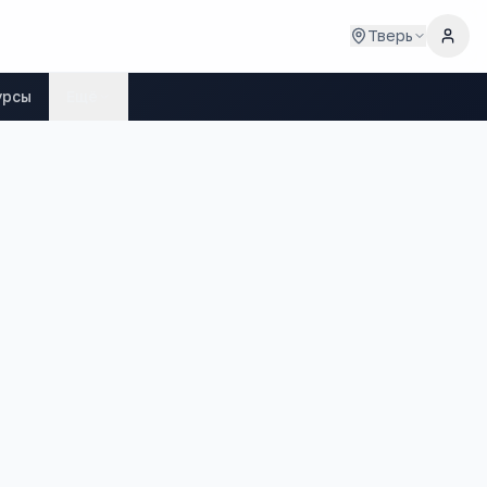
Тверь
урсы
Ещё