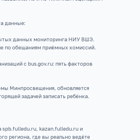
а данные:
рытых данных мониторинга НИУ ВШЭ.
не по обещаниям приёмных комиссий.
изаций с bus.gov.ru: пять факторов
темы Минпросвещения, обновляется
горящей задачей записать ребёнка.
b.fulledu.ru, kazan.fulledu.ru и
го региона, где вы реально ведёте