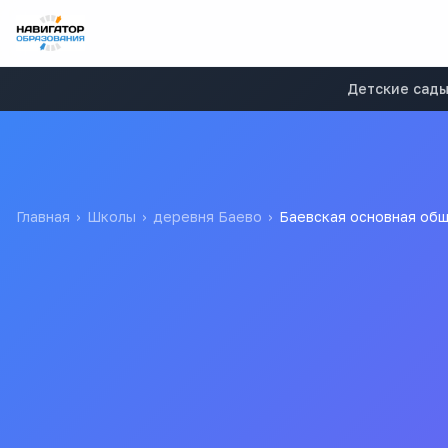
Детские сад
Главная
›
Школы
›
деревня Баево
›
Баевская основная об
Баевская основная общ