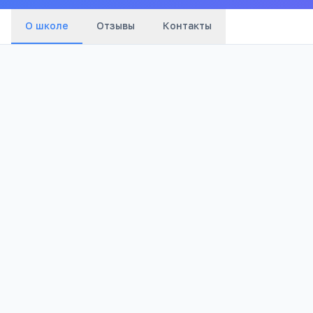
О школе
Отзывы
Контакты
1 060
Просмотров
Полезно родителям школьников
Телефона меньше, а оценки лучше
Бесплатный 5-дневный онлайн-марафон Шамил
школьников: как сократить время в гаджетах 
Онлайн-семинар с детским психологом