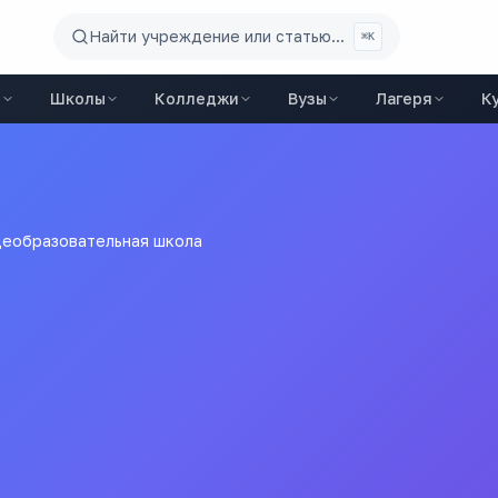
Найти учреждение или статью...
⌘K
ы
Школы
Колледжи
Вузы
Лагеря
К
щеобразовательная школа
еобразовательная школа
Все
школы
города