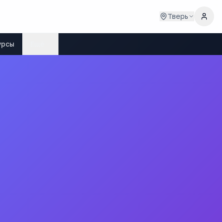
Тверь
урсы
Ещё