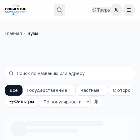
Тверь
Главная
›
Вузы
Все
Государственные
Частные
С отсрочко
Фильтры