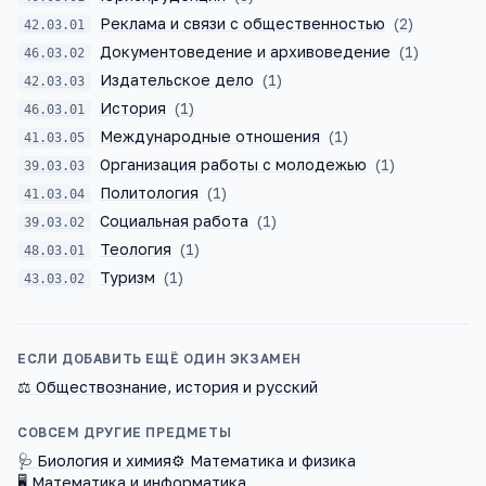
Реклама и связи с общественностью
(
2
)
42.03.01
Документоведение и архивоведение
(
1
)
46.03.02
Издательское дело
(
1
)
42.03.03
История
(
1
)
46.03.01
Международные отношения
(
1
)
41.03.05
Организация работы с молодежью
(
1
)
39.03.03
Политология
(
1
)
41.03.04
Социальная работа
(
1
)
39.03.02
Теология
(
1
)
48.03.01
Туризм
(
1
)
43.03.02
ЕСЛИ ДОБАВИТЬ ЕЩЁ ОДИН ЭКЗАМЕН
⚖️
Обществознание, история и русский
СОВСЕМ ДРУГИЕ ПРЕДМЕТЫ
🩺
Биология и химия
⚙️
Математика и физика
🖥️
Математика и информатика