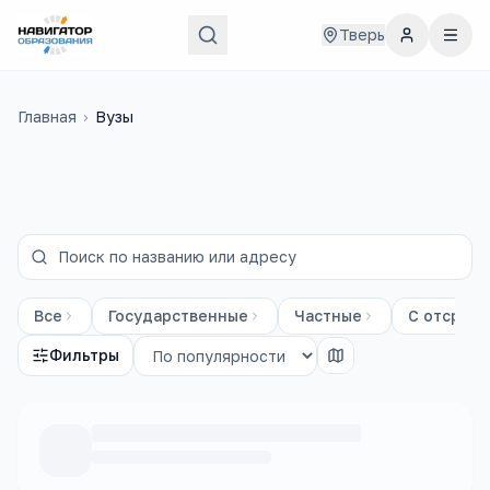
Тверь
Главная
›
Вузы
Все
Государственные
Частные
С отсрочк
Фильтры